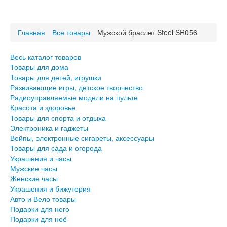
Весь каталог товаров
Товары для дома
Главная
Все товары
Мужской браслет Steel SR056
Товары для детей, игрушки
Развивающие игры, детское творчество
Радиоуправляемые модели на пульте
Весь каталог товаров
Красота и здоровье
Товары для дома
Товары для спорта и отдыха
Товары для детей, игрушки
Развивающие игры, детское творчество
Электроника и гаджеты
Радиоуправляемые модели на пульте
Вейпы, электронные сигареты, аксессуары
Красота и здоровье
Товары для сада и огорода
Товары для спорта и отдыха
Электроника и гаджеты
Украшения и часы
Вейпы, электронные сигареты, аксессуары
Мужские часы
Товары для сада и огорода
Женские часы
Украшения и часы
Украшения и бижутерия
Мужские часы
Авто и Вело товары
Женские часы
Подарки для него
Украшения и бижутерия
Подарки для неё
Авто и Вело товары
Подарки для него
Подарки для неё