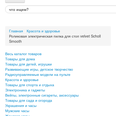
Каталог товаров
Весь каталог товаров
Товары для дома
Главная
Красота и здоровье
Товары для детей, игрушки
Роликовая электрическая пилка для стоп velvet Scholl
Развивающие игры, детское творчество
Smooth
Радиоуправляемые модели на пульте
Красота и здоровье
Товары для спорта и отдыха
Весь каталог товаров
Товары для дома
Электроника и гаджеты
Товары для детей, игрушки
Вейпы, электронные сигареты, аксессуары
Развивающие игры, детское творчество
Товары для сада и огорода
Радиоуправляемые модели на пульте
Красота и здоровье
Украшения и часы
Товары для спорта и отдыха
Мужские часы
Электроника и гаджеты
Женские часы
Вейпы, электронные сигареты, аксессуары
Украшения и бижутерия
Товары для сада и огорода
Авто и Вело товары
Украшения и часы
Подарки для него
Мужские часы
Подарки для неё
Женские часы