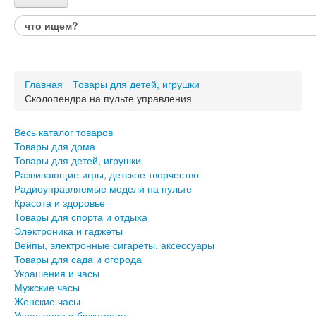
Каталог товаров
Весь каталог товаров
Товары для дома
Главная
Товары для детей, игрушки
Товары для детей, игрушки
Сколопендра на пульте управления
Развивающие игры, детское творчество
Радиоуправляемые модели на пульте
Красота и здоровье
Весь каталог товаров
Товары для спорта и отдыха
Товары для дома
Товары для детей, игрушки
Электроника и гаджеты
Развивающие игры, детское творчество
Вейпы, электронные сигареты, аксессуары
Радиоуправляемые модели на пульте
Товары для сада и огорода
Красота и здоровье
Товары для спорта и отдыха
Украшения и часы
Электроника и гаджеты
Мужские часы
Вейпы, электронные сигареты, аксессуары
Женские часы
Товары для сада и огорода
Украшения и бижутерия
Украшения и часы
Авто и Вело товары
Мужские часы
Подарки для него
Женские часы
Подарки для неё
Украшения и бижутерия