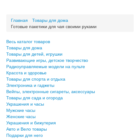
Весь каталог товаров
Товары для дома
Главная
Товары для дома
Товары для детей, игрушки
Готовые пакетики для чая своими руками
Развивающие игры, детское творчество
Радиоуправляемые модели на пульте
Красота и здоровье
Весь каталог товаров
Товары для спорта и отдыха
Товары для дома
Товары для детей, игрушки
Электроника и гаджеты
Развивающие игры, детское творчество
Вейпы, электронные сигареты, аксессуары
Радиоуправляемые модели на пульте
Товары для сада и огорода
Красота и здоровье
Товары для спорта и отдыха
Украшения и часы
Электроника и гаджеты
Мужские часы
Вейпы, электронные сигареты, аксессуары
Женские часы
Товары для сада и огорода
Украшения и бижутерия
Украшения и часы
Авто и Вело товары
Мужские часы
Подарки для него
Женские часы
Подарки для неё
Украшения и бижутерия
Авто и Вело товары
Подарки для него