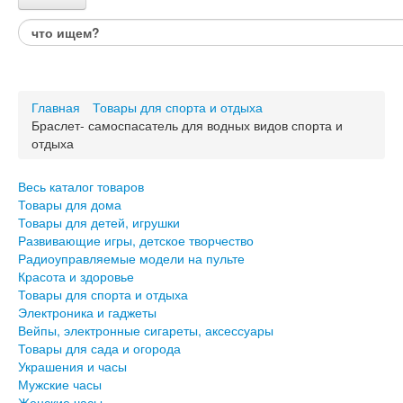
Каталог товаров
Весь каталог товаров
Товары для дома
Главная
Товары для спорта и отдыха
Товары для детей, игрушки
Браслет- самоспасатель для водных видов спорта и
Развивающие игры, детское творчество
отдыха
Радиоуправляемые модели на пульте
Красота и здоровье
Товары для спорта и отдыха
Весь каталог товаров
Товары для дома
Электроника и гаджеты
Товары для детей, игрушки
Вейпы, электронные сигареты, аксессуары
Развивающие игры, детское творчество
Товары для сада и огорода
Радиоуправляемые модели на пульте
Красота и здоровье
Украшения и часы
Товары для спорта и отдыха
Мужские часы
Электроника и гаджеты
Женские часы
Вейпы, электронные сигареты, аксессуары
Украшения и бижутерия
Товары для сада и огорода
Авто и Вело товары
Украшения и часы
Подарки для него
Мужские часы
Подарки для неё
Женские часы