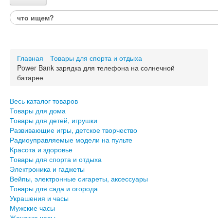
Каталог товаров
Весь каталог товаров
Товары для дома
Главная
Товары для спорта и отдыха
Товары для детей, игрушки
Power Bank зарядка для телефона на солнечной
Развивающие игры, детское творчество
батарее
Радиоуправляемые модели на пульте
Красота и здоровье
Товары для спорта и отдыха
Весь каталог товаров
Товары для дома
Электроника и гаджеты
Товары для детей, игрушки
Вейпы, электронные сигареты, аксессуары
Развивающие игры, детское творчество
Товары для сада и огорода
Радиоуправляемые модели на пульте
Красота и здоровье
Украшения и часы
Товары для спорта и отдыха
Мужские часы
Электроника и гаджеты
Женские часы
Вейпы, электронные сигареты, аксессуары
Украшения и бижутерия
Товары для сада и огорода
Авто и Вело товары
Украшения и часы
Подарки для него
Мужские часы
Подарки для неё
Женские часы