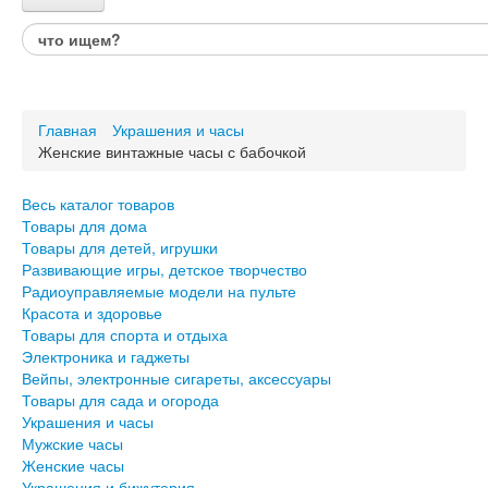
Каталог товаров
Весь каталог товаров
Товары для дома
Главная
Украшения и часы
Товары для детей, игрушки
Женские винтажные часы с бабочкой
Развивающие игры, детское творчество
Радиоуправляемые модели на пульте
Красота и здоровье
Весь каталог товаров
Товары для спорта и отдыха
Товары для дома
Товары для детей, игрушки
Электроника и гаджеты
Развивающие игры, детское творчество
Вейпы, электронные сигареты, аксессуары
Радиоуправляемые модели на пульте
Товары для сада и огорода
Красота и здоровье
Товары для спорта и отдыха
Украшения и часы
Электроника и гаджеты
Мужские часы
Вейпы, электронные сигареты, аксессуары
Женские часы
Товары для сада и огорода
Украшения и бижутерия
Украшения и часы
Авто и Вело товары
Мужские часы
Подарки для него
Женские часы
Подарки для неё
Украшения и бижутерия