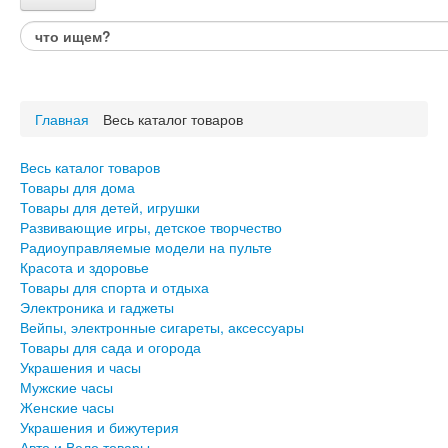
Каталог товаров
Весь каталог товаров
Товары для дома
Главная
Весь каталог товаров
Товары для детей, игрушки
Развивающие игры, детское творчество
Радиоуправляемые модели на пульте
Весь каталог товаров
Красота и здоровье
Товары для дома
Товары для спорта и отдыха
Товары для детей, игрушки
Развивающие игры, детское творчество
Электроника и гаджеты
Радиоуправляемые модели на пульте
Вейпы, электронные сигареты, аксессуары
Красота и здоровье
Товары для сада и огорода
Товары для спорта и отдыха
Электроника и гаджеты
Украшения и часы
Вейпы, электронные сигареты, аксессуары
Мужские часы
Товары для сада и огорода
Женские часы
Украшения и часы
Украшения и бижутерия
Мужские часы
Авто и Вело товары
Женские часы
Подарки для него
Украшения и бижутерия
Подарки для неё
Авто и Вело товары