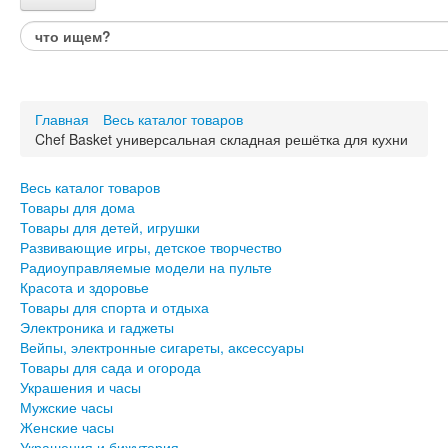
Каталог товаров
Весь каталог товаров
Товары для дома
Главная
Весь каталог товаров
Товары для детей, игрушки
Chef Basket универсальная складная решётка для кухни
Развивающие игры, детское творчество
Радиоуправляемые модели на пульте
Красота и здоровье
Весь каталог товаров
Товары для спорта и отдыха
Товары для дома
Товары для детей, игрушки
Электроника и гаджеты
Развивающие игры, детское творчество
Вейпы, электронные сигареты, аксессуары
Радиоуправляемые модели на пульте
Товары для сада и огорода
Красота и здоровье
Товары для спорта и отдыха
Украшения и часы
Электроника и гаджеты
Мужские часы
Вейпы, электронные сигареты, аксессуары
Женские часы
Товары для сада и огорода
Украшения и бижутерия
Украшения и часы
Авто и Вело товары
Мужские часы
Подарки для него
Женские часы
Подарки для неё
Украшения и бижутерия