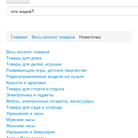
Каталог товаров
Весь каталог товаров
Товары для дома
Главная
Весь каталог товаров
Ножеточка
Товары для детей, игрушки
Развивающие игры, детское творчество
Радиоуправляемые модели на пульте
Весь каталог товаров
Красота и здоровье
Товары для дома
Товары для спорта и отдыха
Товары для детей, игрушки
Развивающие игры, детское творчество
Электроника и гаджеты
Радиоуправляемые модели на пульте
Вейпы, электронные сигареты, аксессуары
Красота и здоровье
Товары для сада и огорода
Товары для спорта и отдыха
Электроника и гаджеты
Украшения и часы
Вейпы, электронные сигареты, аксессуары
Мужские часы
Товары для сада и огорода
Женские часы
Украшения и часы
Украшения и бижутерия
Мужские часы
Авто и Вело товары
Женские часы
Подарки для него
Украшения и бижутерия
Подарки для неё
Авто и Вело товары