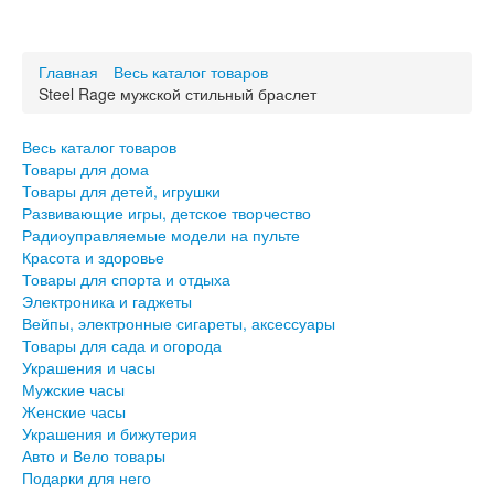
Весь каталог товаров
Товары для дома
Главная
Весь каталог товаров
Товары для детей, игрушки
Steel Rage мужской стильный браслет
Развивающие игры, детское творчество
Радиоуправляемые модели на пульте
Красота и здоровье
Весь каталог товаров
Товары для спорта и отдыха
Товары для дома
Товары для детей, игрушки
Электроника и гаджеты
Развивающие игры, детское творчество
Вейпы, электронные сигареты, аксессуары
Радиоуправляемые модели на пульте
Товары для сада и огорода
Красота и здоровье
Товары для спорта и отдыха
Украшения и часы
Электроника и гаджеты
Мужские часы
Вейпы, электронные сигареты, аксессуары
Женские часы
Товары для сада и огорода
Украшения и бижутерия
Украшения и часы
Авто и Вело товары
Мужские часы
Подарки для него
Женские часы
Подарки для неё
Украшения и бижутерия
Авто и Вело товары
Подарки для него