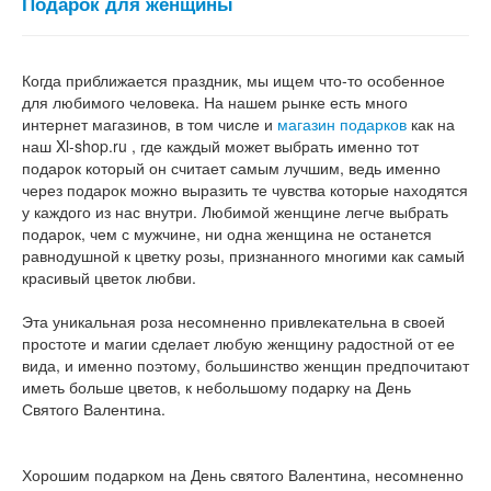
Подарок для женщины
Когда
приближается
праздник
,
мы
ищем
что
-
то
особенное
для
любимого
человека
.
На
нашем
рынке
есть
много
интернет магазинов, в том числе и
магазин подарков
как на
наш Xl-shop.ru
,
где
каждый
может
выбрать
именно
тот
подарок
который
он
считает
самым
лучшим
,
ведь
именно
через
подарок
можно
выразить
те
чувства
которые
находятся
у
каждого
из
нас
внутри
.
Любимой
женщине
легче
выбрать
подарок
,
чем
с
мужчине
,
ни
одна
женщина
не
останется
равнодушной
к
цветку
розы
,
признанного
многими
как
самый
красивый
цветок
любви
.
Эта
уникальная
роза
несомненно
привлекательна
в
своей
простоте
и
магии
сделает
любую
женщину
радостной
от
ее
вида
,
и
именно
поэтому
,
большинство
женщин
предпочитают
иметь
больше
цветов
,
к
небольшому
подарку
на
День
Святого
Валентина
.
Хорошим
подарком
на
День
святого
Валентина
,
несомненно