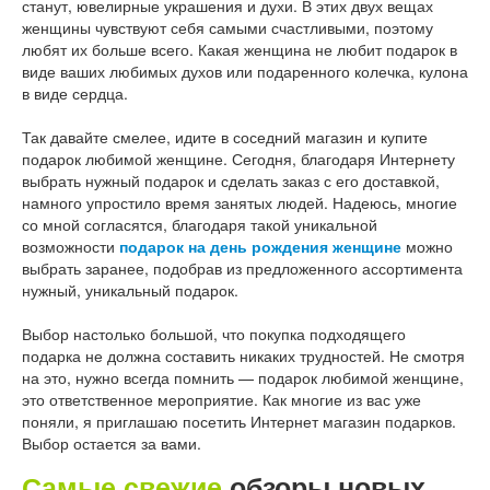
станут
,
ювелирные
украшения
и
духи
.
В
этих
двух
вещах
женщины
чувствуют
себя
самыми
счастливыми
,
поэтому
любят
их
больше
всего
.
Какая
женщина
не
любит
подарок
в
виде
ваших
любимых
духов
или
подаренного
колечка
,
кулона
в
виде
сердца
.
Так
давайте
смелее
,
идите
в
соседний
магазин
и
купите
подарок
любимой
женщине
.
Сегодня
,
благодаря
Интернету
выбрать
нужный
подарок
и
сделать
заказ
с
его
доставкой
,
намного
упростило
время
занятых
людей
.
Надеюсь
,
многие
со
мной
согласятся
,
благодаря
такой
уникальной
возможности
подарок
на
день
рождения
женщине
можно
выбрать
заранее
,
подобрав
из
предложенного
ассортимента
нужный
,
уникальный
подарок
.
Выбор
настолько
большой
,
что
покупка
подходящего
подарка
не
должна
составить
никаких
трудностей
.
Не
смотря
на
это
,
нужно
всегда
помнить
—
подарок
любимой
женщине
,
это
ответственное
мероприятие
.
Как
многие
из
вас
уже
поняли
,
я
приглашаю
посетить
Интернет
магазин
подарков
.
Выбор
остается
за
вами
.
Самые свежие
обзоры новых