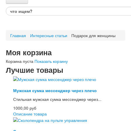
Каталог товаров
Весь каталог товаров
Товары для дома
Главная
Интересные статьи
Подарок для женщины
Товары для детей, игрушки
Развивающие игры, детское творчество
Радиоуправляемые модели на пульте
Моя корзина
Красота и здоровье
Товары для спорта и отдыха
Корзина пуста
Показать корзину
Лучшие товары
Электроника и гаджеты
Вейпы, электронные сигареты, аксессуары
Товары для сада и огорода
Мужская сумка мессенджер через плечо
Украшения и часы
Стильная мужская сумка мессенджер через...
Мужские часы
Женские часы
1000,00 руб
Украшения и бижутерия
Описание товара
Авто и Вело товары
Подарки для него
Подарки для неё