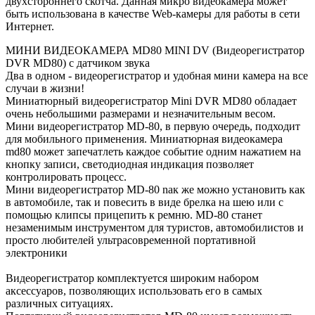
двухстороннего скотча. Данная микро видеокамера может
быть использована в качестве Web-камеры для работы в сети
Интернет.
МИНИ ВИДЕОКАМЕРА MD80 MINI DV (Видеорегистратор
DVR MD80) с датчиком звука
Два в одном - видеорегистратор и удобная мини камера на все
случаи в жизни!
Миниатюрный видеорегистратор Mini DVR MD80 обладает
очень небольшими размерами и незначительным весом.
Мини видеорегистратор MD-80, в первую очередь, подходит
для мобильного применения. Миниатюрная видеокамера
md80 может запечатлеть каждое событие одним нажатием на
кнопку записи, светодиодная индикация позволяет
контролировать процесс.
Мини видеорегистратор MD-80 nак же можно установить как
в автомобиле, так и повесить в виде брелка на шею или с
помощью клипсы прицепить к ремню. MD-80 станет
незаменимым инструментом для туристов, автомобилистов и
просто любителей ультрасовременной портативной
электроники
Видеорегистратор комплектуется широким набором
аксессуаров, позволяющих использовать его в самых
различных ситуациях.