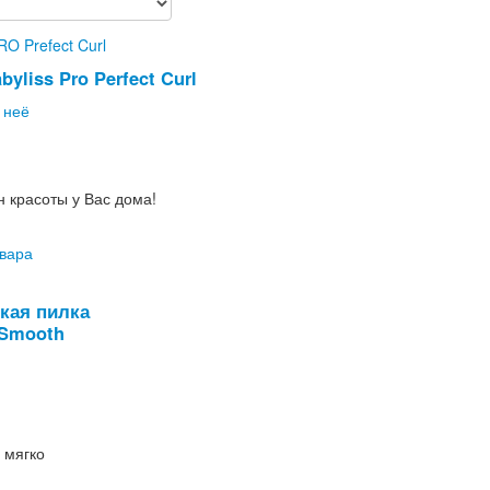
yliss Pro Perfect Curl
 неё
н красоты у Вас дома!
вара
кая пилка
 Smooth
 мягко