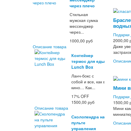
через плечо
Стильная
Брасле
мужская сумка
водных
мессенджер
через...
Подарки 
2000,00 
1000,00 руб
Даже уве
Описание товара
застрахов
Контейнер
Описани
термос для еды
Lunch Box
Ланч-бокс с
собой и все, как в
Мини в
кино… Как...
17%
OFF
Подарки 
1500,00 руб
1500,00 
Описание товара
Мини кам
миниатюр
Сколопендра на
пульте
Описани
управления