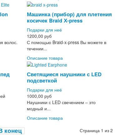
alon
Машинка (прибор) для плетения
косичек Braid Х-press
Подарки для неё
1200,00 руб
я волос.
С помощью Braid-x-press Вы можете в
течении...
Описание товара
ипед
Светящиеся наушники с LED
подсветкой
Подарки для неё
лей
1000,00 руб
Наушники с LED свечением – это
модный и...
Описание товара
В конец
Страница 1 из 2