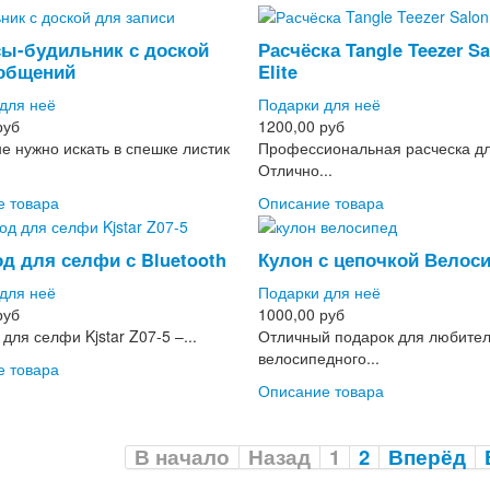
сы-будильник с доской
Расчёска Tangle Teezer S
общений
Elite
для неё
Подарки для неё
руб
1200,00 руб
е нужно искать в спешке листик
Профессиональная расческа дл
Отлично...
е товара
Описание товара
д для селфи с Bluetooth
Кулон с цепочкой Велос
для неё
Подарки для неё
руб
1000,00 руб
для селфи Kjstar Z07-5 –...
Отличный подарок для любите
велосипедного...
е товара
Описание товара
В начало
Назад
1
2
Вперёд