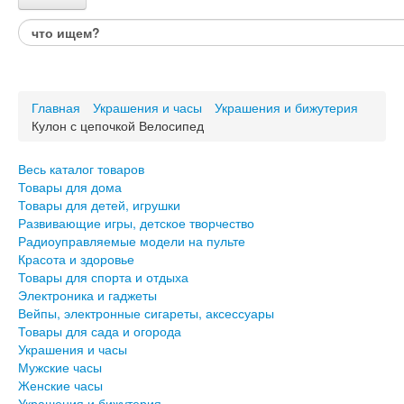
Каталог товаров
Весь каталог товаров
Товары для дома
Главная
Украшения и часы
Украшения и бижутерия
Товары для детей, игрушки
Кулон с цепочкой Велосипед
Развивающие игры, детское творчество
Радиоуправляемые модели на пульте
Красота и здоровье
Весь каталог товаров
Товары для спорта и отдыха
Товары для дома
Товары для детей, игрушки
Электроника и гаджеты
Развивающие игры, детское творчество
Вейпы, электронные сигареты, аксессуары
Радиоуправляемые модели на пульте
Товары для сада и огорода
Красота и здоровье
Товары для спорта и отдыха
Украшения и часы
Электроника и гаджеты
Мужские часы
Вейпы, электронные сигареты, аксессуары
Женские часы
Товары для сада и огорода
Украшения и бижутерия
Украшения и часы
Авто и Вело товары
Мужские часы
Подарки для него
Женские часы
Подарки для неё
Украшения и бижутерия