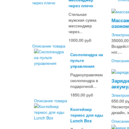
через плечо
Стильная
Массаж
мужская сумка
озоном
мессенджер
через...
Электрон
1000,00 руб
35000,00
Описание товара
Воздейст
ног,...
Сколопендра на
пульте
Описани
управления
Радиоуправляемая
Зарядн
сколопендра в
аккуму
подарочной...
1850,00 руб
Электрон
Описание товара
650,00 р
Несмотря
Контейнер
дизайн, э
термос для еды
Lunch Box
Описани