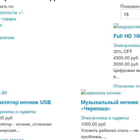
ать по
Показано 
тупности +/-
 товара
я
Full HD 1
наличии
Электроника
30%
OFF
4300,00 руб
3000,00 руб
Цифровая ви
в...
Описание то
илятор ночник USB
Музыкальный ночник 
«Черепаха»
роника и гаджеты
00 руб
Электроника и гаджеты
лятор - ночник, отличная
1000,00 руб
нерская...
Уложить ребенка спать – не
проблема,...
ние товара