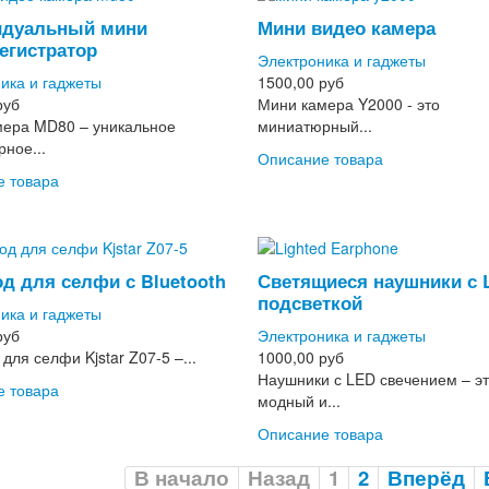
идуальный мини
Мини видео камера
егистратор
Электроника и гаджеты
ика и гаджеты
1500,00 руб
руб
Мини камера Y2000 - это
мера MD80 – уникальное
миниатюрный...
ное...
Описание товара
е товара
д для селфи с Bluetooth
Светящиеся наушники с 
подсветкой
ика и гаджеты
руб
Электроника и гаджеты
для селфи Kjstar Z07-5 –...
1000,00 руб
Наушники с LED свечением – э
е товара
модный и...
Описание товара
В начало
Назад
1
2
Вперёд