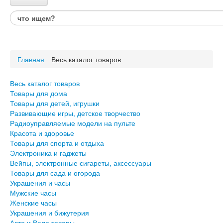
Каталог товаров
Весь каталог товаров
Товары для дома
Главная
Весь каталог товаров
Товары для детей, игрушки
Развивающие игры, детское творчество
Радиоуправляемые модели на пульте
Весь каталог товаров
Красота и здоровье
Товары для дома
Товары для спорта и отдыха
Товары для детей, игрушки
Развивающие игры, детское творчество
Электроника и гаджеты
Радиоуправляемые модели на пульте
Вейпы, электронные сигареты, аксессуары
Красота и здоровье
Товары для сада и огорода
Товары для спорта и отдыха
Электроника и гаджеты
Украшения и часы
Вейпы, электронные сигареты, аксессуары
Мужские часы
Товары для сада и огорода
Женские часы
Украшения и часы
Украшения и бижутерия
Мужские часы
Авто и Вело товары
Женские часы
Подарки для него
Украшения и бижутерия
Подарки для неё
Авто и Вело товары